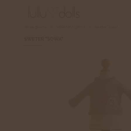
»
»
Strona główna
UBRANKA (38cm)
Sweter "Sowa"
SWETER "SOWA"