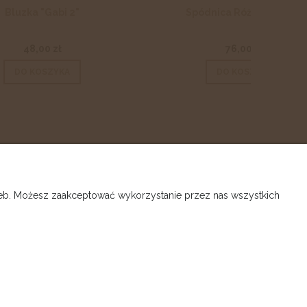
Spódnica Różowa Tutu 3
76,00 zł
DO KOSZYKA
O NAS
rzeb. Możesz zaakceptować wykorzystanie przez nas wszystkich
Kontakt
Galeria
s
O nas