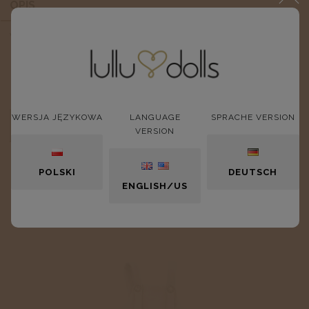
OPIS
Wełniany sweterek z wizerunkiem owieczek.
WERSJA JĘZYKOWA
LANGUAGE
SPRACHE VERSION
OPINIE O PRODUKCIE (0)
VERSION
POLSKI
DEUTSCH
ENGLISH/US
NOWOŚCI: