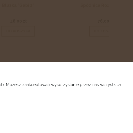
Spódnica Różowa Tutu 3
76,00 zł
DO KOSZYKA
O NAS
rzeb. Możesz zaakceptować wykorzystanie przez nas wszystkich
Kontakt
Galeria
s
O nas