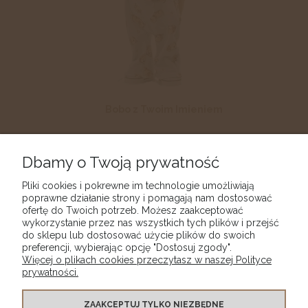
Bobo z Twoim Imieniem
449,00 zł
Dbamy o Twoją prywatność
DO KOSZYKA
Pliki cookies i pokrewne im technologie umożliwiają
poprawne działanie strony i pomagają nam dostosować
ofertę do Twoich potrzeb. Możesz zaakceptować
wykorzystanie przez nas wszystkich tych plików i przejść
do sklepu lub dostosować użycie plików do swoich
preferencji, wybierając opcję "Dostosuj zgody".
Więcej o plikach cookies przeczytasz w naszej Polityce
SKLEP
prywatności.
MOJE KONTO
ZAAKCEPTUJ TYLKO NIEZBĘDNE