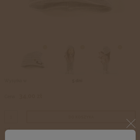
Wysyłka w:
5 dni
34,00 zł
Cena:
DO KOSZYKA
szt.