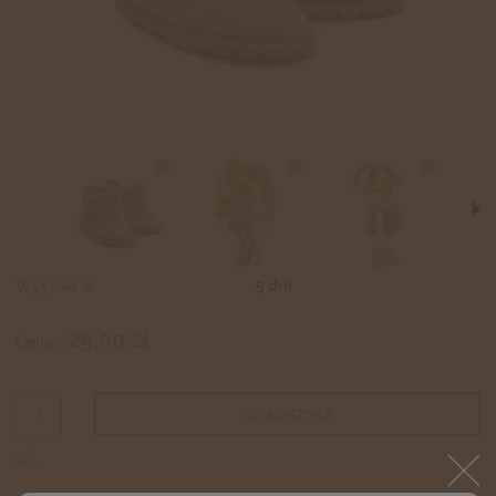
Wysyłka w:
5 dni
29,00 zł
Cena:
DO KOSZYKA
szt.