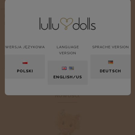
OPIS
Buty zamszowe w kolorze różowym, z elegancką klamrą z
boku.
WERSJA JĘZYKOWA
LANGUAGE
SPRACHE VERSION
VERSION
OPINIE O PRODUKCIE (0)
POLSKI
DEUTSCH
ENGLISH/US
NOWOŚCI: