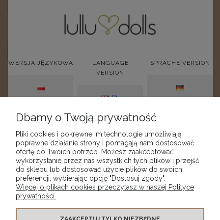
WERSJA JĘZYKOWA
LANGUAGE
SPRACHE VERSION
VERSION
Bobo z Twoim Imieniem
POLSKI
DEUTSCH
449,00 zł
ENGLISH/US
Dbamy o Twoją prywatność
DO KOSZYKA
Pliki cookies i pokrewne im technologie umożliwiają
poprawne działanie strony i pomagają nam dostosować
ofertę do Twoich potrzeb. Możesz zaakceptować
wykorzystanie przez nas wszystkich tych plików i przejść
do sklepu lub dostosować użycie plików do swoich
preferencji, wybierając opcję "Dostosuj zgody".
Więcej o plikach cookies przeczytasz w naszej Polityce
SKLEP
prywatności.
MOJE KONTO
ZAAKCEPTUJ TYLKO NIEZBĘDNE